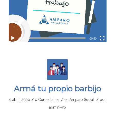
00:00
00:50
Armá tu propio barbijo
/
/
/
9 abril, 2020
0 Comentarios
en
Amparo Social
por
admin-wp