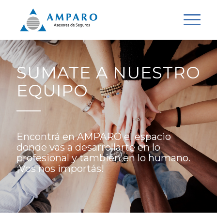
SUMATE A NUESTRO
EQUIPO
Encontrá en AMPARO el espacio
donde vas a desarrollarte en lo
profesional y también en lo humano.
¡Vos nos importás!