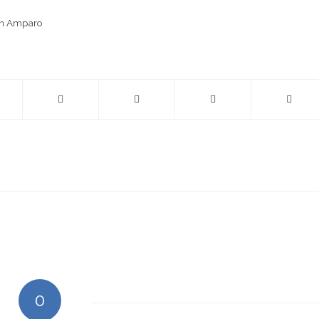
ón Amparo
0