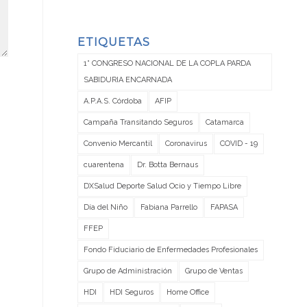
ETIQUETAS
1° CONGRESO NACIONAL DE LA COPLA PARDA
SABIDURIA ENCARNADA
A.P.A.S. Córdoba
AFIP
Campaña Transitando Seguros
Catamarca
Convenio Mercantil
Coronavirus
COVID - 19
cuarentena
Dr. Botta Bernaus
DXSalud Deporte Salud Ocio y Tiempo Libre
Día del Niño
Fabiana Parrello
FAPASA
FFEP
Fondo Fiduciario de Enfermedades Profesionales
Grupo de Administración
Grupo de Ventas
HDI
HDI Seguros
Home Office