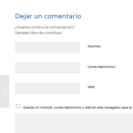
Dejar un comentario
¿Quieres unirte a la conversación?
Siéntete libre de contribuir!
*
Nombre
*
Correo electrónico
A.P.A.S. Santiago del
Web
Estero lanza su
Programa de
Capacitación
Continuada para...
Guarda mi nombre, correo electrónico y web en este navegador para l