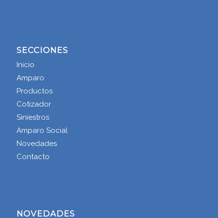
SECCIONES
Inicio
Amparo
Productos
Cotizador
Siniestros
Amparo Social
Novedades
Contacto
NOVEDADES