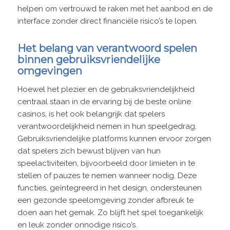
helpen om vertrouwd te raken met het aanbod en de
interface zonder direct financiële risico’s te lopen.
Het belang van verantwoord spelen
binnen gebruiksvriendelijke
omgevingen
Hoewel het plezier en de gebruiksvriendelijkheid
centraal staan in de ervaring bij de beste online
casinos, is het ook belangrijk dat spelers
verantwoordelijkheid nemen in hun speelgedrag.
Gebruiksvriendelijke platforms kunnen ervoor zorgen
dat spelers zich bewust blijven van hun
speelactiviteiten, bijvoorbeeld door limieten in te
stellen of pauzes te nemen wanneer nodig. Deze
functies, geïntegreerd in het design, ondersteunen
een gezonde speelomgeving zonder afbreuk te
doen aan het gemak. Zo blijft het spel toegankelijk
en leuk zonder onnodige risico’s.