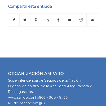
Compartir esta entrada
ORGANIZACIÓN AMPARO
Superintendencia de Seguros de la Nación
Órgano de control de la Actividad Aseguradora y
Reaseguradora
www.ssn.gob.ar | 0800 - 666 - 8400
Nº de Inscripción: 962