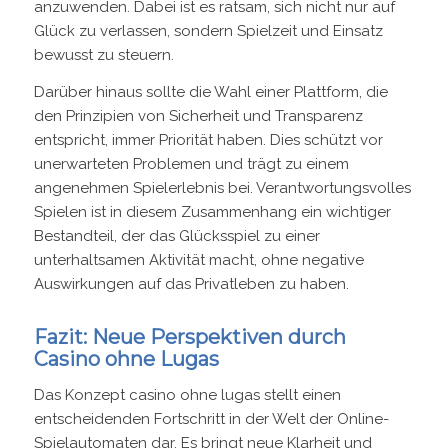
anzuwenden. Dabei ist es ratsam, sich nicht nur auf
Glück zu verlassen, sondern Spielzeit und Einsatz
bewusst zu steuern.
Darüber hinaus sollte die Wahl einer Plattform, die
den Prinzipien von Sicherheit und Transparenz
entspricht, immer Priorität haben. Dies schützt vor
unerwarteten Problemen und trägt zu einem
angenehmen Spielerlebnis bei. Verantwortungsvolles
Spielen ist in diesem Zusammenhang ein wichtiger
Bestandteil, der das Glücksspiel zu einer
unterhaltsamen Aktivität macht, ohne negative
Auswirkungen auf das Privatleben zu haben.
Fazit: Neue Perspektiven durch
Casino ohne Lugas
Das Konzept casino ohne lugas stellt einen
entscheidenden Fortschritt in der Welt der Online-
Spielautomaten dar. Es bringt neue Klarheit und