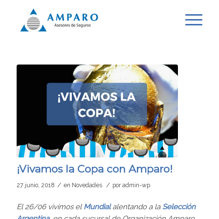
¡Vivamos la Copa con Amparo!
/
/
27 junio, 2018
en
Novedades
por
admin-wp
El 26/06 vivimos el
Mundial
alentando a la
Selección
Argentina
, en cada sucursal de Organización Amparo.