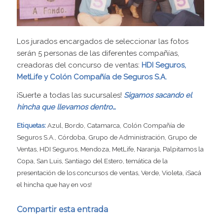
Los jurados encargados de seleccionar las fotos
serán 5 personas de las diferentes compañías,
creadoras del concurso de ventas:
HDI Seguros,
MetLife y Colón Compañía de Seguros S.A.
¡Suerte a todas las sucursales!
Sigamos sacando el
hincha que llevamos dentro…
Etiquetas:
Azul
,
Bordo
,
Catamarca
,
Colón Compañía de
Seguros S.A.
,
Córdoba
,
Grupo de Administración
,
Grupo de
Ventas
,
HDI Seguros
,
Mendoza
,
MetLife
,
Naranja
,
Palpitamos la
Copa
,
San Luis
,
Santiago del Estero
,
temática de la
presentación de los concursos de ventas
,
Verde
,
Violeta
,
¡Sacá
el hincha que hay en vos!
Compartir esta entrada